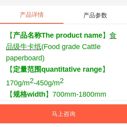
产品详情
产品参数
【
产品名称
The product name
】
食
品级牛卡纸
(Food grade Cattle
paperboard)
【
定量范围
quantitative range
】
2
2
170g/m
-450g/m
【
规格
width
】700mm-1800mm
【
产品特点
Product features
】特
马上咨询
点：完全符合国际FDA标准；可萃取