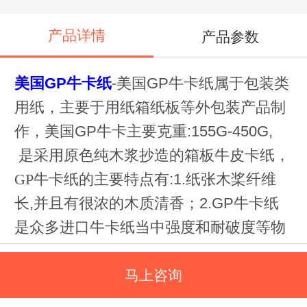
产品详情
产品参数
美国GP牛卡纸
-
美国GP牛卡纸属于包装类
用纸，主要于用纸箱纸板等外包装产品制
作，美国GP牛卡主要克重
:155G-450G,
是采用原色纯木浆抄造的箱板牛皮卡纸
，
GP
牛卡纸的主要特点有:1.纸张木桨纤维
长
,
并且有很浓的木质清香；2.GP
牛卡纸
是众多进口牛卡纸当中强度和耐破度等物
理技术指标优异者之一
. 常备库存千吨以
上，常用克重齐全，规格众多，是你选择
马上咨询
美国进口牛卡纸的首选，我们可以为客户